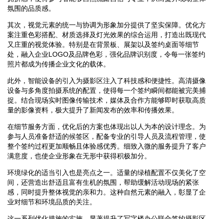
氛围的品质感。
其次，视觉元素的统一与协调为形象加分提供了坚实保障。优化方
案注重色彩搭配、材质选择及灯光效果的综合运用，打造出既现代
又庄重的视觉体验。特别是在背景板、展架以及签约桌面等细节
处，融入企业LOGO及品牌色彩，强化品牌识别度，令每一张签约
照片都成为传播企业文化的载体。
此外，智能设备的引入为摄影区注入了科技感和便捷性。高清摄像
设备与多角度拍摄系统的配置，使得每一个签约瞬间都能被完美捕
捉。结合现场实时图像传输技术，媒体及合作方能够即时获取高质
量的影像资料，极大提升了新闻发布的效率和传播效果。
在细节服务方面，优化后的方案也体现出以人为本的设计理念。为
参与人员准备舒适的候签区，配备专业的引导人员及流程管理，使
整个签约过程更加顺畅且体验感优秀。细致入微的服务提升了客户
满意度，也使企业形象在无形中获得积极加分。
环境绿化的适当引入也是亮点之一。适量的绿植配置不仅美化了空
间，还营造出舒适且富有生机的氛围，帮助缓解活动现场的紧张
感，同时提升整体视觉的亲和力。这种自然元素的融入，彰显了企
业对细节和环境品质的关注。
这一系列优化措施的实施，显著提升了写字楼办公联合签约摄影区