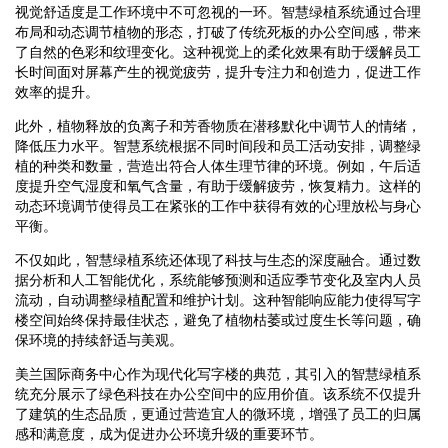
视觉舒适度是工作环境中不可忽视的一环。智慧绿植系统通过合理
布局和动态调节植物的形态，打破了传统死板的办公空间感，带来
了自然的色彩和纹理变化。这种视觉上的柔化效果有助于缓解员工
长时间面对屏幕产生的视觉疲劳，提升专注力和创造力，促进工作
效率的提升。
此外，植物释放的负离子和芳香物质在潜移默化中调节人的情绪，
降低压力水平。智慧系统根据不同时间段和员工活动安排，调整绿
植的种类和数量，营造出符合人体生理节律的环境。例如，午后适
度提升空气湿度和氧气含量，有助于缓解疲劳，恢复精力。这样的
动态环境调节使得员工在紧张的工作中获得有效的心理放松与身心
平衡。
不仅如此，智慧绿植系统还体现了科技与生态的深度融合。通过数
据分析和人工智能优化，系统能够预测和适应季节变化及室内人员
流动，自动调整绿植配置和维护计划。这种智能响应能力使得写字
楼空间始终保持最佳状态，避免了植物枯萎或过度生长等问题，确
保环境的持续舒适与美观。
美兰国际商务中心作为现代化写字楼的典范，其引入的智慧绿植系
统充分展示了绿色科技在办公空间中的应用价值。该系统不仅提升
了建筑的生态品质，更通过营造宜人的微环境，增强了员工的归属
感和满意度，成为促进办公环境升级的重要环节。